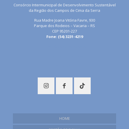
Consórcio Intermunicipal de Desenvolvimento Sustentável
da Região dos Campos de Cima da Serra
Rua Madre Joana Vitória Favre, 930
Parque dos Rodeios – Vacaria – RS
CEP 95201-227
Fone: (54) 3231-4219
turismo@condesus.com.br
Política de Privacidade
Termos de Uso
HOME