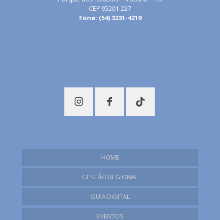
CEP 95201-227
Fone: (54) 3231-4219
turismo@condesus.com.br
Política de Privacidade
Termos de Uso
HOME
GESTÃO REGIONAL
Plano Regional de Turismo
GUIA DIGITAL
Documentação
EVENTOS
Bom Jesus