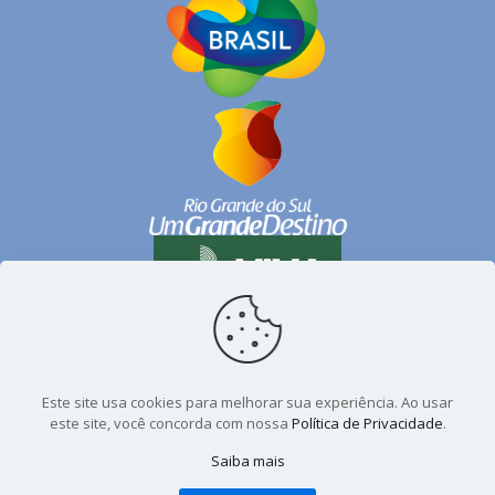
Ipê
Jaquirana
Lagoa Vermelha
Monte Alegre dos Campos
Muitos Capões
Pinhal da Serra
São Francisco de Paula
São José dos Ausentes
Taquara
Este site usa cookies para melhorar sua experiência. Ao usar
Vacaria
este site, você concorda com nossa
Política de Privacidade
.
© CONDESUS - Campos de Cima da Serra. Todos os
Saiba mais
direitos reservados. Desenvolvido por
Forpub