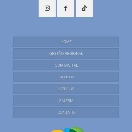
HOME
GESTÃO REGIONAL
Plano Regional de Turismo
GUIA DIGITAL
Documentação
EVENTOS
Bom Jesus
Cambará do Sul
NOTÍCIAS
Campestre da Serra
GALERIA
Capão Bonito do Sul
CONTATO
Esmeralda