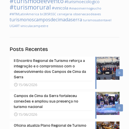
#turismodeevento
#turismoecologico
#turismorural
#vinicola
#vivaoinvernogaucho
#WTMLatinAmerica
br285RSSC
cervejaria
observacaodeaves
turismonoscamposdecimadaserra
turismosustentavel
UGART
viniculacampestre
Posts Recentes
II Encontro Regional de Turismo reforça a
integração e o compromisso com o
desenvolvimento dos Campos de Cima da
0
Serra
15/06/2026
Campos de Cima da Serra fortaleceu
conexões e ampliou sua presença no
turismo nacional
0
15/06/2026
Oficina atualiza Plano Regional de Turismo