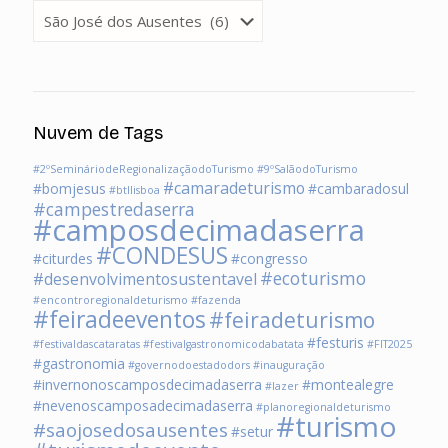
Categorias
Nuvem de Tags
#2ºSemináriodeRegionalizaçãodoTurismo
#9ºSalãodoTurismo
#camaradeturismo
#bomjesus
#cambaradosul
#btllisboa
#campestredaserra
#camposdecimadaserra
#CONDESUS
#citurdes
#congresso
#ecoturismo
#desenvolvimentosustentavel
#encontroregionaldeturismo
#fazenda
#feiradeeventos
#feiradeturismo
#festuris
#festivaldascataratas
#festivalgastronomicodabatata
#FIT2025
#gastronomia
#governodoestadodors
#inauguração
#invernonoscamposdecimadaserra
#montealegre
#lazer
#nevenoscamposadecimadaserra
#planoregionaldeturismo
#turismo
#saojosedosausentes
#setur