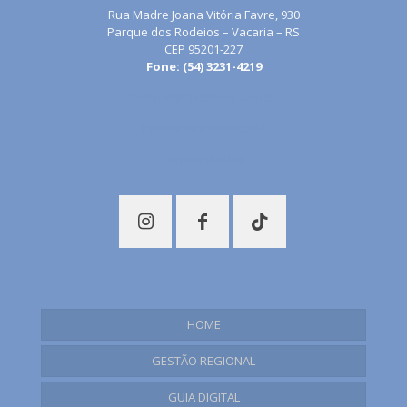
Rua Madre Joana Vitória Favre, 930
Parque dos Rodeios – Vacaria – RS
CEP 95201-227
Fone: (54) 3231-4219
turismo@condesus.com.br
Política de Privacidade
Termos de Uso
HOME
GESTÃO REGIONAL
Plano Regional de Turismo
GUIA DIGITAL