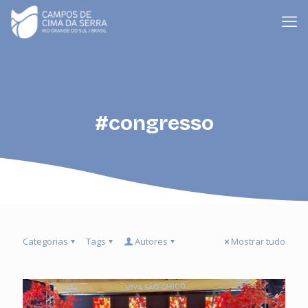
#congresso
Categorias
Tags
Autores
Mostrar tudo