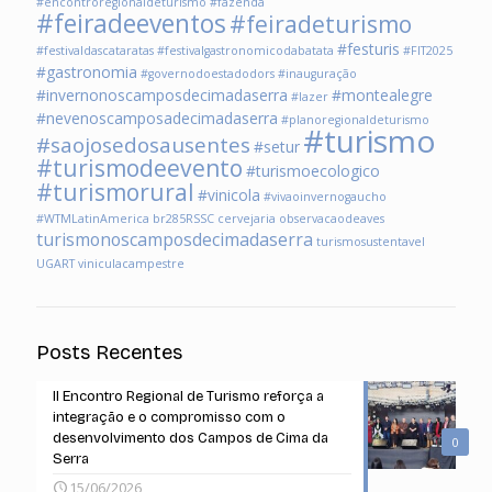
#encontroregionaldeturismo
#fazenda
#feiradeeventos
#feiradeturismo
#festuris
#festivaldascataratas
#festivalgastronomicodabatata
#FIT2025
#gastronomia
#governodoestadodors
#inauguração
#invernonoscamposdecimadaserra
#montealegre
#lazer
#nevenoscamposadecimadaserra
#planoregionaldeturismo
#turismo
#saojosedosausentes
#setur
#turismodeevento
#turismoecologico
#turismorural
#vinicola
#vivaoinvernogaucho
#WTMLatinAmerica
br285RSSC
cervejaria
observacaodeaves
turismonoscamposdecimadaserra
turismosustentavel
UGART
viniculacampestre
Posts Recentes
II Encontro Regional de Turismo reforça a
integração e o compromisso com o
desenvolvimento dos Campos de Cima da
0
Serra
15/06/2026