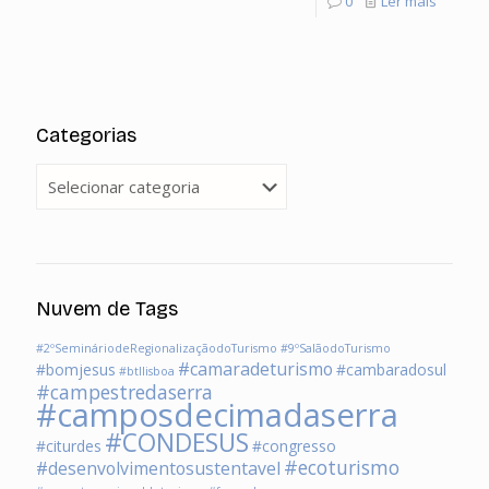
0
Ler mais
Categorias
Categorias
Nuvem de Tags
#2ºSemináriodeRegionalizaçãodoTurismo
#9ºSalãodoTurismo
#camaradeturismo
#bomjesus
#cambaradosul
#btllisboa
#campestredaserra
#camposdecimadaserra
#CONDESUS
#citurdes
#congresso
#ecoturismo
#desenvolvimentosustentavel